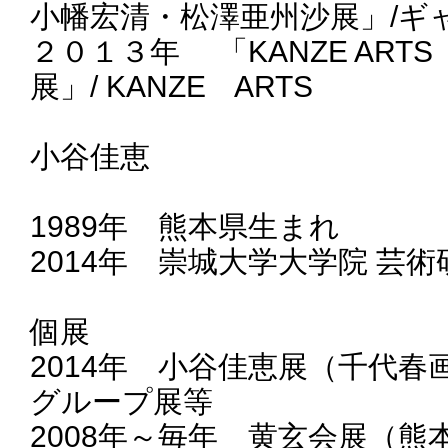
小幡宏清・松澤亜州沙展」/ギャ
２０１３年 「KANZE ARTS open
展」/ KANZE ARTS
小谷佳恵
1989年 熊本県生まれ
2014年 崇城大学大学院 芸
個展
2014年 小谷佳恵展（千代春
グループ展等
2008年～毎年 黄玄会展（熊