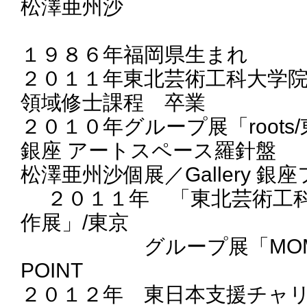
松澤亜州沙
１９８６年福岡県生まれ
２０１１年東北芸術工科大学
領域修士課程 卒業
２０１０年グループ展「root
銀座 アートスペース羅針盤
松澤亜州沙個展／Gallery 銀
２０１１年 「東北芸術工科
作展」/東京
グループ展「MOMO」／G
POINT
２０１２年 東日本支援チャ